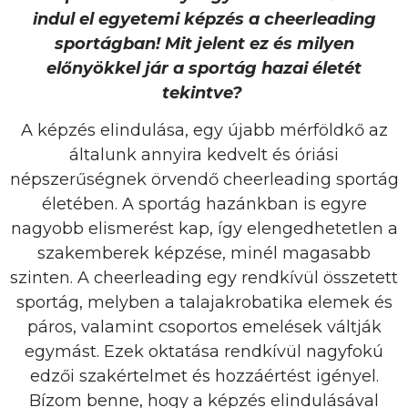
indul el egyetemi képzés a cheerleading
sportágban! Mit jelent ez és milyen
előnyökkel jár a sportág hazai életét
tekintve?
A képzés elindulása, egy újabb mérföldkő az
általunk annyira kedvelt és óriási
népszerűségnek örvendő cheerleading sportág
életében. A sportág hazánkban is egyre
nagyobb elismerést kap, így elengedhetetlen a
szakemberek képzése, minél magasabb
szinten. A cheerleading egy rendkívül összetett
sportág, melyben a talajakrobatika elemek és
páros, valamint csoportos emelések váltják
egymást. Ezek oktatása rendkívül nagyfokú
edzői szakértelmet és hozzáértést igényel.
Bízom benne, hogy a képzés elindulásával